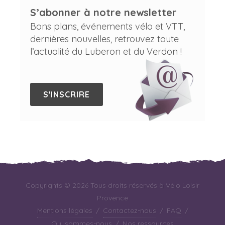
S’abonner à notre newsletter
Bons plans, événements vélo et VTT,
dernières nouvelles, retrouvez toute
l’actualité du Luberon et du Verdon !
S'INSCRIRE
Copyrights © 2026 Tous droits réservés à Vélo Loisir
Provence
Mentions légales
/
Contactez-nous
/
FAQ
/
Qui sommes-nous
/
Nos ressources