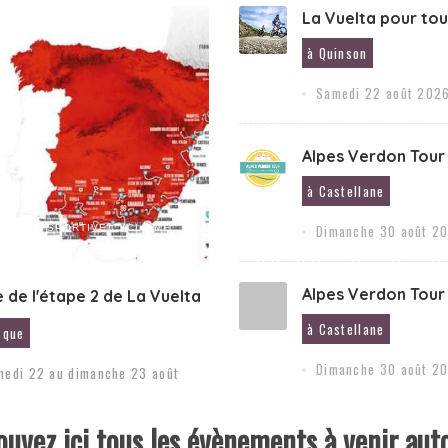
La Vuelta pour tou
à Quinson
Samedi 22 août 2026
Alpes Verdon Tour
à Castellane
Dimanche 30 août 20
TITION SPORTIVE CYCLISME
S CYCLISTES
Alpes Verdon Tour 
e de l'étape 2 de La Vuelta
à Castellane
sque
Dimanche 30 août 20
medi 22 au dimanche 23 août
ouvez ici tous les évènements à venir aut