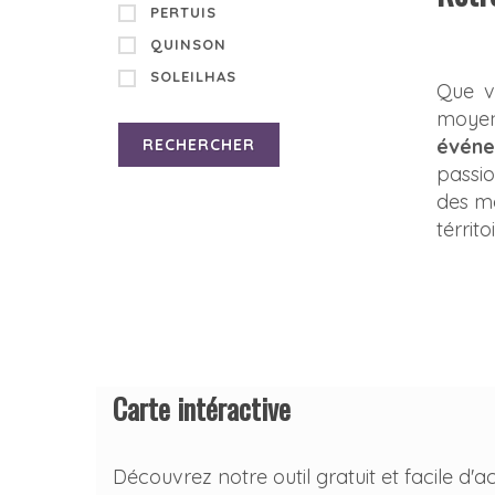
PERTUIS
QUINSON
SOLEILHAS
Que v
moyen
événe
RECHERCHER
passio
des mo
térrit
Carte intéractive
Découvrez notre outil gratuit et facile d'a