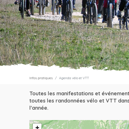
Infos pratiques
Agenda vélo et VTT
Toutes les manifestations et événement
toutes les randonnées vélo et VTT dans
l'année.
+