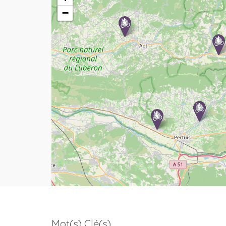
−
Mot(s) Clé(s)