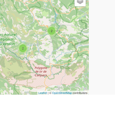
2
2
Leaflet
| ©
OpenStreetMap
contributors