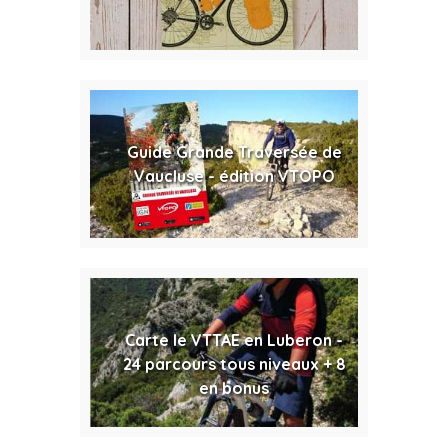
Guide Grande Traversée de
Vaucluse - édition VTOPO
Carte le VTTAE en Luberon -
24 parcours tous niveaux + 8
en bonus