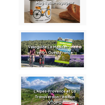
Mug cyclo-voyageur
Véloguide La Méditerranée à
vélo - Ouest France
L'Alpes-Provence et La
TransVerdon - édition
VTOPO