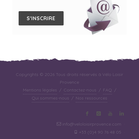
S'INSCRIRE
Copyrights © 2026 Tous droits réservés à Vélo Loisir
Provence
Mentions légales
/
Contactez-nous
/
FAQ
/
Qui sommes-nous
/
Nos ressources
info@veloloisirprovence.com
·
+33 (0)4 90 76 48 05
·