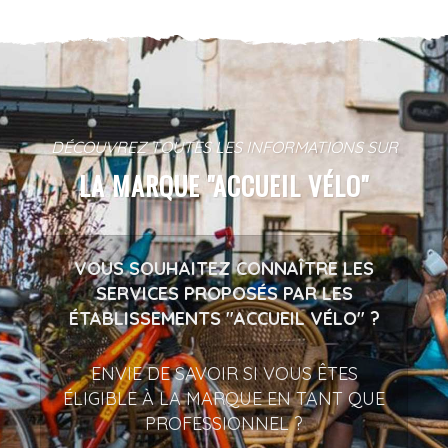
DÉCOUVREZ TOUTES LES INFORMATIONS SUR
LA MARQUE "ACCUEIL VÉLO"
VOUS SOUHAITEZ CONNAÎTRE LES
SERVICES PROPOSÉS PAR LES
ÉTABLISSEMENTS "ACCUEIL VÉLO" ?
ENVIE DE SAVOIR SI VOUS ÊTES
ÉLIGIBLE À LA MARQUE EN TANT QUE
PROFESSIONNEL ?