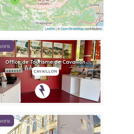
Leaflet
| ©
OpenStreetMap
contributors
voris
Office de Tourisme de Cavaillon
CAVAILLON
voris