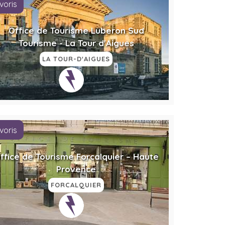
voris
Office de Tourisme Luberon Sud
Tourisme - La Tour d'Aigues
LA TOUR-D'AIGUES
voris
ffice de Tourisme Forcalquier – Haute
Provence
FORCALQUIER