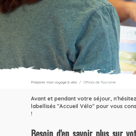
Préparer mon voyage à vélo
Offices de Tourisme
Avant et pendant votre séjour, n'hésite
labellisés "Accueil Vélo" pour vous conse
!
Besoin d'en savoir plus sur vo