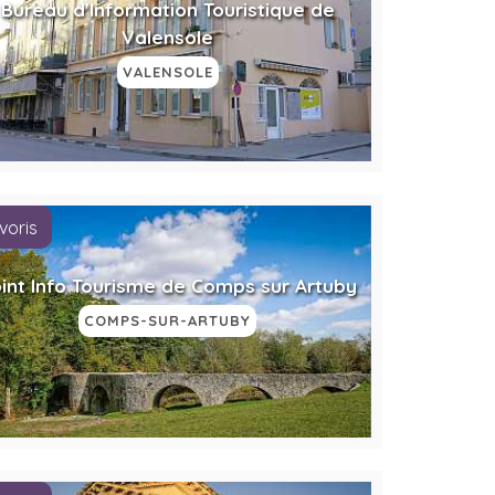
Bureau d'Information Touristique de
Valensole
VALENSOLE
voris
int Info Tourisme de Comps sur Artuby
COMPS-SUR-ARTUBY