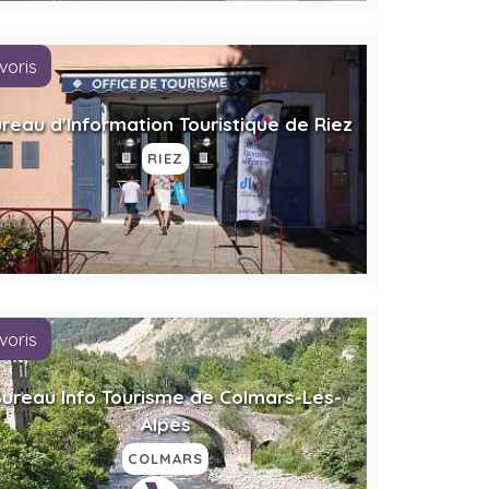
voris
reau d'Information Touristique de Riez
RIEZ
voris
ureau Info Tourisme de Colmars-Les-
Alpes
COLMARS