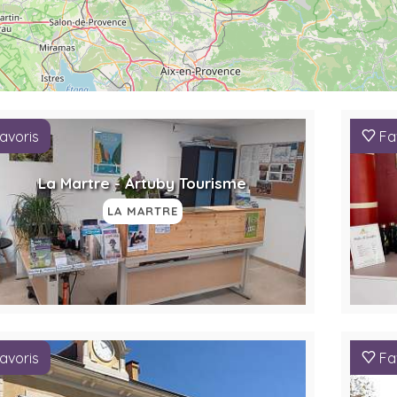
avoris
Fa
La Martre - Artuby Tourisme
LA MARTRE
avoris
Fa