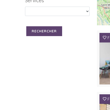
Services
RECHERCHER
F
F