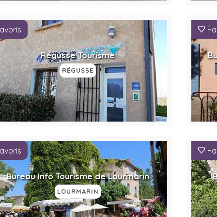
avoris
Fa
Régusse Tourisme
Bu
RÉGUSSE
avoris
Fa
Bureau Info Tourisme de Lourmarin
B
LOURMARIN