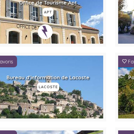
Office de Tourisme Apt
APT
avoris
Fa
Bureau d'information de Lacoste
Po
LACOSTE