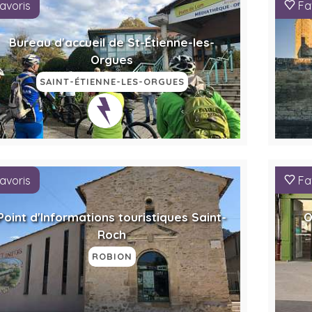
avoris
Fa
Bureau d'accueil de St-Étienne-les-
Orgues
SAINT-ÉTIENNE-LES-ORGUES
avoris
Fa
Point d'Informations touristiques Saint-
O
Roch
ROBION