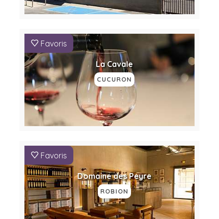
Favoris
La Cavale
CUCURON
Favoris
Domaine des Peyre
ROBION