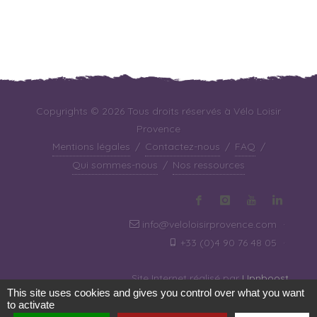
Copyrights © 2026 Tous droits réservés à Vélo Loisir
Provence
Mentions légales
/
Contactez-nous
/
FAQ
/
Qui sommes-nous
/
Nos ressources
info@veloloisirprovence.com
·
+33 (0)4 90 76 48 05
·
Site Internet réalisé par
Upnboost
This site uses cookies and gives you control over what you want
to activate