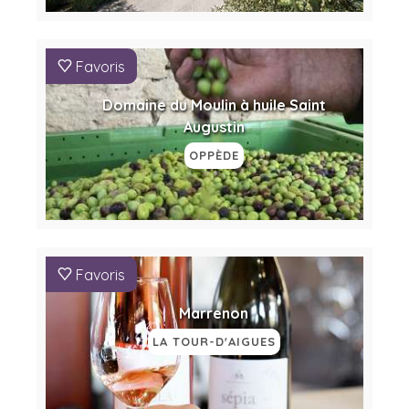
Favoris
Domaine du Moulin à huile Saint
Augustin
OPPÈDE
Favoris
Marrenon
LA TOUR-D'AIGUES