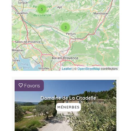
5
3
Leaflet
| ©
OpenStreetMap
contributors
Favoris
Domaine de La Citadelle
MÉNERBES