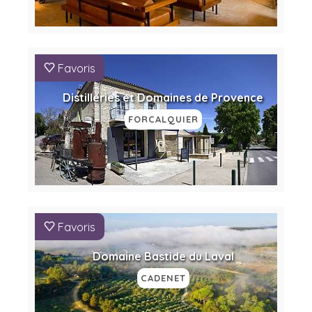
Favoris
Distilleries et Domaines de Provence
FORCALQUIER
Favoris
Domaine Bastide du Laval
CADENET