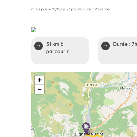
mis à jour le 21/07/2023 par Velo Loisir Provence
51 km à
Durée :
7
parcourir
+
−