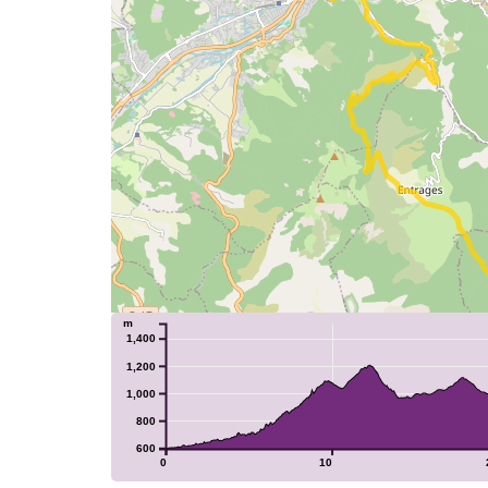
m
1,400
1,200
1,000
800
600
0
10