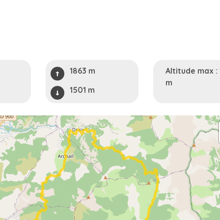
h
1863 m
Altitude max :
m
1501 m