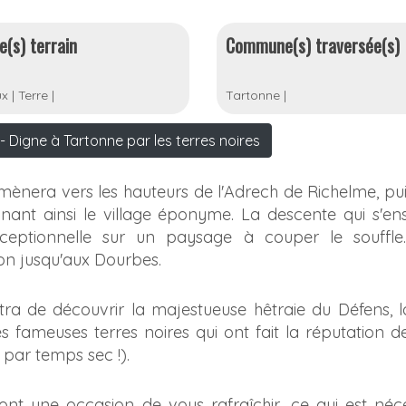
e(s) terrain
Commune(s) traversée(s)
ux
|
Terre
|
Tartonne
|
 Digne à Tartonne par les terres noires
 mènera vers les hauteurs de l'Adrech de Richelme, pu
gnant ainsi le village éponyme. La descente qui s'ens
xceptionnelle sur un paysage à couper le souffle
con jusqu'aux Dourbes.
ra de découvrir la majestueuse hêtraie du Défens, l
 fameuses terres noires qui ont fait la réputation d
 par temps sec !).
ront une occasion de vous rafraîchir, ce qui est néc