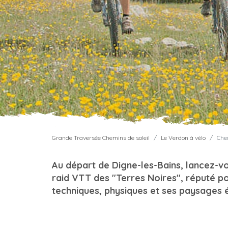
Grande Traversée Chemins de soleil
Le Verdon à vélo
Chem
Au départ de Digne-les-Bains, lancez-vo
raid VTT des "Terres Noires", réputé p
techniques, physiques et ses paysages 