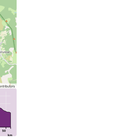
ntributors
50
km