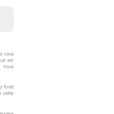
is vous
uit est
. Vous
a forêt
e cette
essaire