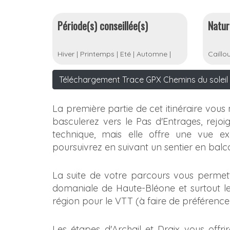
Période(s) conseillée(s)
Natur
Hiver
|
Printemps
|
Eté
|
Automne
|
Caillo
Téléchargement Trace GPX Chemins du soleil -
La première partie de cet itinéraire vous
basculerez vers le Pas d'Entrages, rejoi
technique, mais elle offre une vue e
poursuivrez en suivant un sentier en bal
La suite de votre parcours vous permett
domaniale de Haute-Bléone et surtout les
région pour le VTT (à faire de préférence
Les étapes d'Archail et Draix vous offri