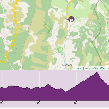
Leaflet
| ©
OpenStreetMap
co
20
30
40