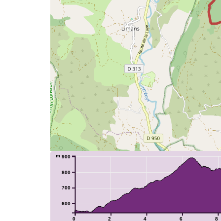
m
900
800
700
600
0
2
4
6
8