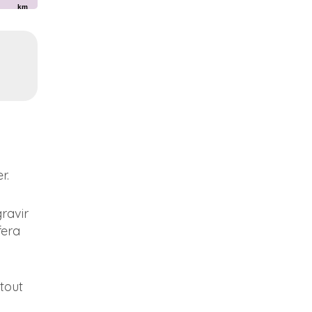
km
r.
ravir
fera
tout