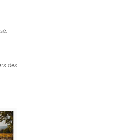
sé.
ers des