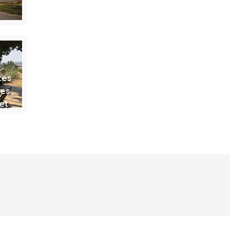
tes
tes
et