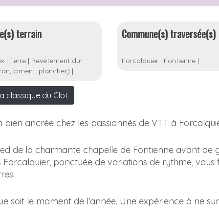
e(s) terrain
Commune(s) traversée(s)
ux
|
Terre
|
Revêtement dur
Forcalquier
|
Fontienne
|
on, ciment, plancher)
|
a classique du Clot
on bien ancrée chez les passionnés de VTT à Forcalquie
ed de la charmante chapelle de Fontienne avant de g
Forcalquier, ponctuée de variations de rythme, vous 
res.
que soit le moment de l'année. Une expérience à ne sur