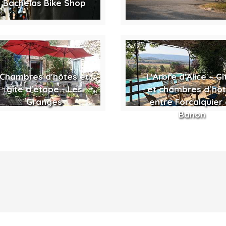
Bachelas Bike Shop
Chambres d'hôtes et
L'Arbre d'Alice – Gî
gîte d'étape - Les
et chambres d’hô
Granges
entre Forcalquier 
Banon