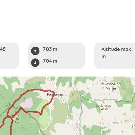
h45
703 m
Altitude max :
m
704 m