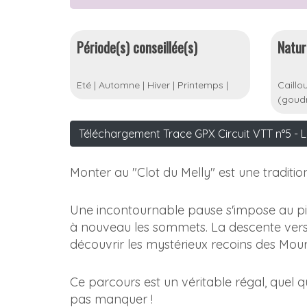
Période(s) conseillée(s)
Natur
Eté
|
Automne
|
Hiver
|
Printemps
|
Caillo
(goudr
Téléchargement Trace GPX Circuit VTT n°5 - L
Monter au "Clot du Melly" est une traditi
Une incontournable pause s'impose au pi
à nouveau les sommets. La descente vers 
découvrir les mystérieux recoins des Mour
Ce parcours est un véritable régal, quel 
pas manquer !