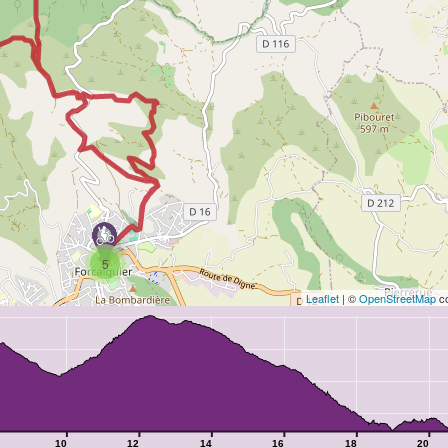
5
Leaflet
| ©
OpenStreetMap
co
10
12
14
16
18
20