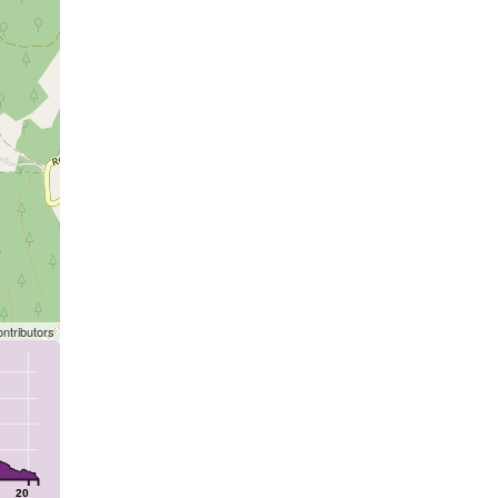
ntributors
20