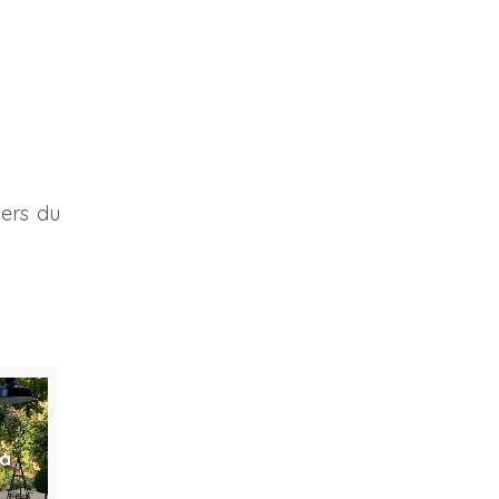
iers du
ma