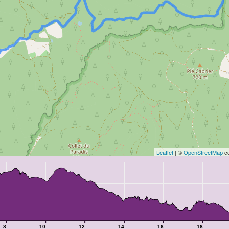
Leaflet
| ©
OpenStreetMap
co
8
10
12
14
16
18