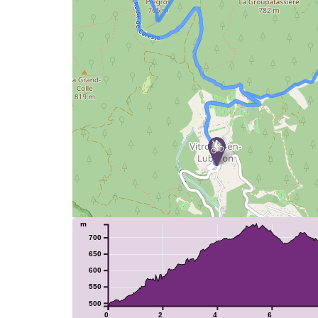
m
700
650
600
550
500
0
2
4
6