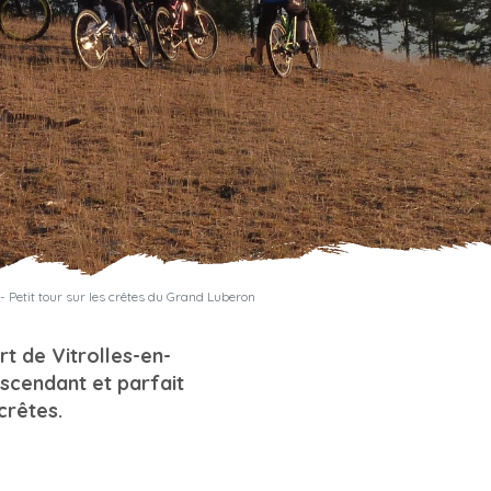
- Petit tour sur les crêtes du Grand Luberon
rt de Vitrolles-en-
scendant et parfait
crêtes.