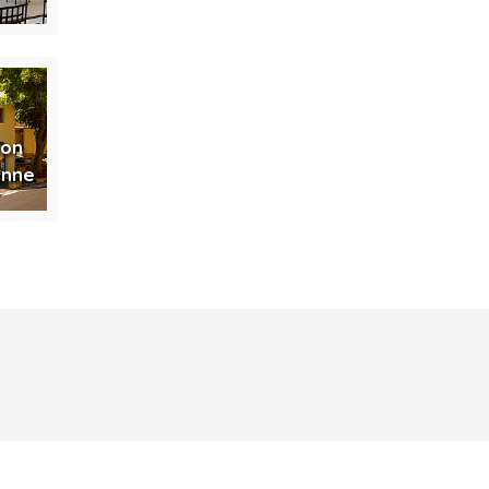
ion
anne