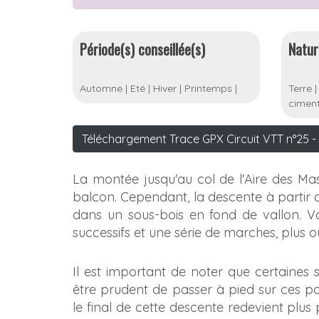
Période(s) conseillée(s)
Natur
Automne
|
Eté
|
Hiver
|
Printemps
|
Terre
ciment
Téléchargement Trace GPX Circuit VTT n°25 - 
La montée jusqu'au col de l'Aire des Mas
balcon. Cependant, la descente à partir 
dans un sous-bois en fond de vallon. V
successifs et une série de marches, plus 
Il est important de noter que certaines s
être prudent de passer à pied sur ces pa
le final de cette descente redevient plus