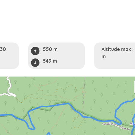
h30
550 m
Altitude max :
m
549 m