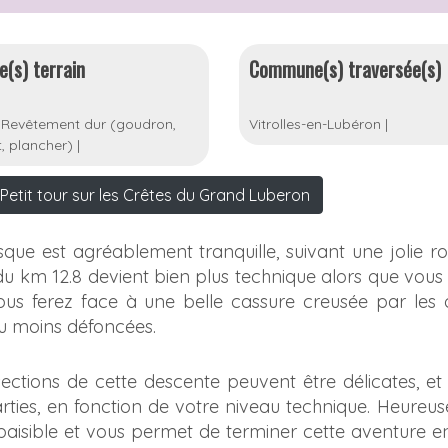
e(s) terrain
Commune(s) traversée(s)
|
Revêtement dur (goudron,
Vitrolles-en-Lubéron
|
, plancher)
|
Petit tour sur les Crêtes du Grand Luberon
que est agréablement tranquille, suivant une jolie r
du km 12.8 devient bien plus technique alors que vous
ous ferez face à une belle cassure creusée par les 
ou moins défoncées.
ections de cette descente peuvent être délicates, et 
rties, en fonction de votre niveau technique. Heureu
 paisible et vous permet de terminer cette aventure e