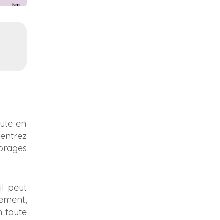
km
oute en
 entrez
orages
il peut
sement,
n toute