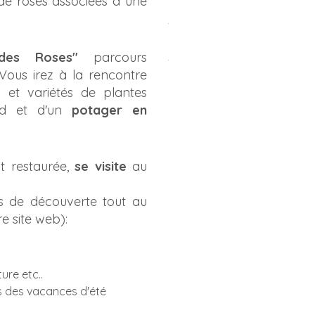
de roses associées à une
des Roses"
parcours
ous irez à la rencontre
et variétés de plantes
oid et d'un
potager en
nt restaurée,
se visite
au
s de découverte tout au
e site web):
ure etc..
s des vacances d'été