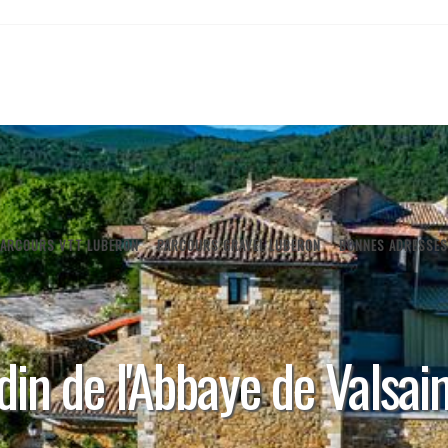
PARCOURS VTT LUBERON
PARCOURS GRAVEL LUBERON
BONNES ADRESSES
din de l'Abbaye de Valsai