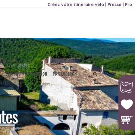
Créez votre itinéraire vélo
|
Presse
|
Pro
SÉJOURS VÉLO LUBERON
PNR LUBERON
FR
ntes