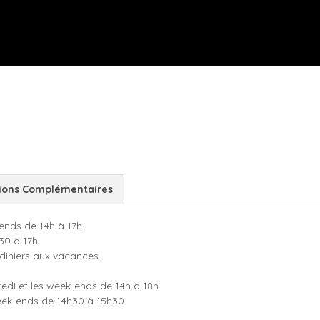
ions Complémentaires
ends de 14h à 17h.
30 à 17h.
rdiniers aux vacances.
edi et les week-ends de 14h à 18h.
 week-ends de 14h30 à 15h30.