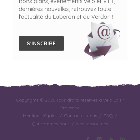
Bons plans, événements vélo et VTT,
dernières nouvelles, retrouvez toute
l’actualité du Luberon et du Verdon !
S'INSCRIRE
Copyrights © 2026 Tous droits réservés à Vélo Loisir
Provence
Mentions légales
/
Contactez-nous
/
FAQ
/
Qui sommes-nous
/
Nos ressources