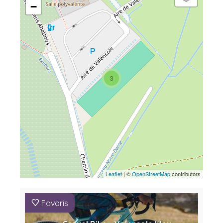
−
3
Leaflet
| ©
OpenStreetMap
contributors
Favoris