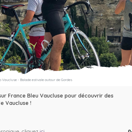
 Vaucluse - Balade estivale autour de Gordes
sur France Bleu Vaucluse pour découvrir des
e Vaucluse !
hronique, cliquez
ici