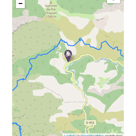
−
Leaflet
| ©
OpenStreetMap
contributors