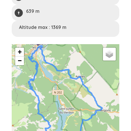
639 m
Altitude max : 1369 m
+
−