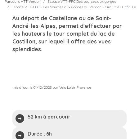
Parcours VTT Verdon
Espace VTT-FFC Des sources aux gorges
Espace VTT-FFC - Des Sources aux Gorges du Verdon - Circuit VTT n°7 : Le
tour du lac de Castillon pa
Au départ de Castellane ou de Saint-
André-les-Alpes, permet d'effectuer par
les hauteurs le tour complet du lac de
Castillon, sur lequel il offre des vues
splendides.
mis à jour le 01/12/2023 par Velo Loisir Provence
52 km à parcourir
Durée :
6h