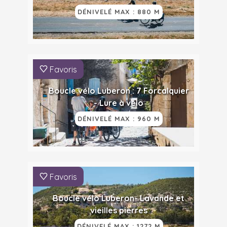
DÉNIVELÉ MAX : 880 M
Favoris
Boucle vélo Luberon : 7 Forcalquier
- Lure à vélo
DÉNIVELÉ MAX : 960 M
Favoris
Boucle vélo Luberon- Lavande et
vieilles pierres
DÉNIVELÉ MAX : 1272 M