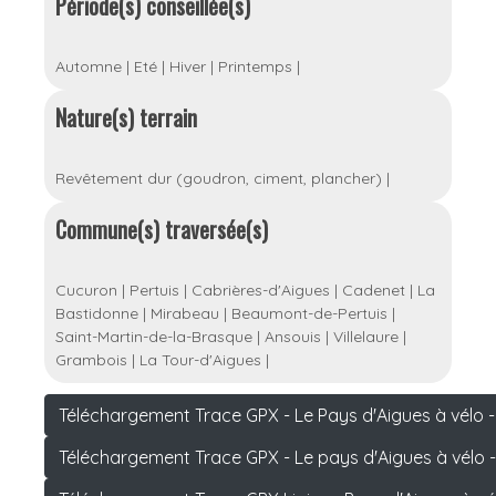
Période(s) conseillée(s)
Automne
|
Eté
|
Hiver
|
Printemps
|
Nature(s) terrain
Revêtement dur (goudron, ciment, plancher)
|
Commune(s) traversée(s)
Cucuron
|
Pertuis
|
Cabrières-d'Aigues
|
Cadenet
|
La
Bastidonne
|
Mirabeau
|
Beaumont-de-Pertuis
|
Saint-Martin-de-la-Brasque
|
Ansouis
|
Villelaure
|
Grambois
|
La Tour-d'Aigues
|
Téléchargement Trace GPX - Le Pays d'Aigues à vélo -
Téléchargement Trace GPX - Le pays d'Aigues à vélo -