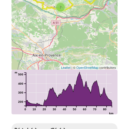
7
Leaflet
| ©
OpenStreetMap
contributors
m
500
400
300
200
0
10
20
30
40
50
60
70
80
km