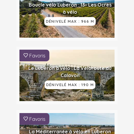
Boucle vélo Luberon : 13- Les Ocres
à vélo
DÉNIVELÉ MAX : 966 M
Favoris
Le Luberon à vélo : La Véloroute du
Calavon
DÉNIVELÉ MAX : 190 M
Favoris
La Méditerranée à vélo en Luberon