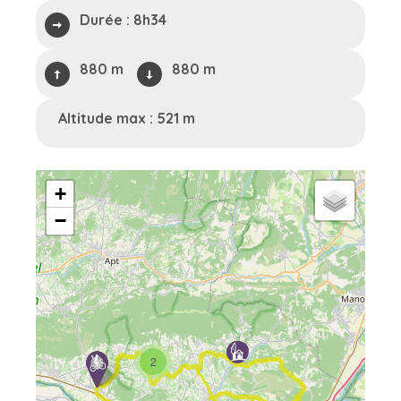
Durée :
8h34
880 m
880 m
Altitude max : 521 m
+
−
2