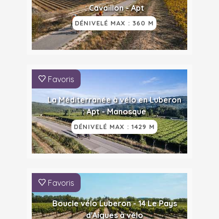
: Cavaillon - Apt
DÉNIVELÉ MAX : 360 M
Favoris
La Méditerranée à vélo en Luberon
: Apt - Manosque
DÉNIVELÉ MAX : 1429 M
Favoris
Boucle vélo Luberon - 14 Le Pays
d'Aigues à vélo