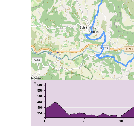
m
600
550
500
450
400
350
0
5
10