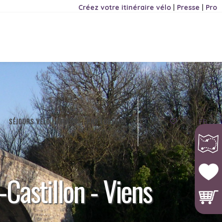
Créez votre itinéraire vélo
|
Presse
|
Pro
SÉJOURS VÉLO LUBERON
PNR LUBERON
FR
-Castillon - Viens