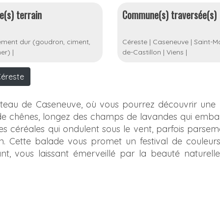
e(s) terrain
Commune(s) traversée(s)
ment dur (goudron, ciment,
Céreste
|
Caseneuve
|
Saint-Ma
er)
|
de-Castillon
|
Viens
|
Céreste
lateau de Caseneuve, où vous pourrez découvrir une 
ois de chênes, longez des champs de lavandes qui em
 les céréales qui ondulent sous le vent, parfois parse
n. Cette balade vous promet un festival de couleur
t, vous laissant émerveillé par la beauté naturelle