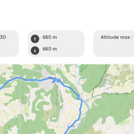
h30
680 m
Altitude max :
680 m