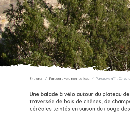
Explorer
Parcours vélo non-balisés
Parcours n°11 : Cérest
Une balade à vélo autour du plateau d
traversée de bois de chênes, de champ
céréales teintés en saison du rouge des