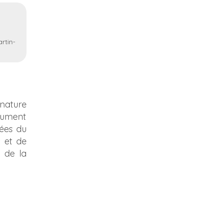
rtin-
nature
baument
mées du
s et de
 de la