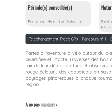
Période(s) conseillée(s)
Natur
Printemps
|
Hiver
|
Eté
|
Automne
|
Revête
planch
Téléchargement Trace GPX - Parcours n°11 - 
Partez à l'aventure à vélo autour du p
diversifiée et intacte. Traversez des b
l'air de leur délicat parfum, et observez
rouge éclatant des coquelicots en saiso
paysages pittoresques à chaque tournan
région.
A ne pas manquer :