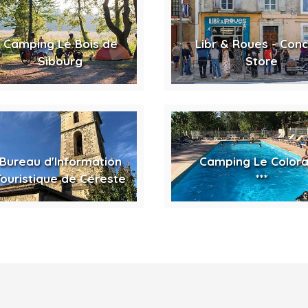
Camping Le Bois de
Libr & Roues - Con
Sibourg
Store
Bureau d'Information
Camping Le Color
Touristique de Céreste
***