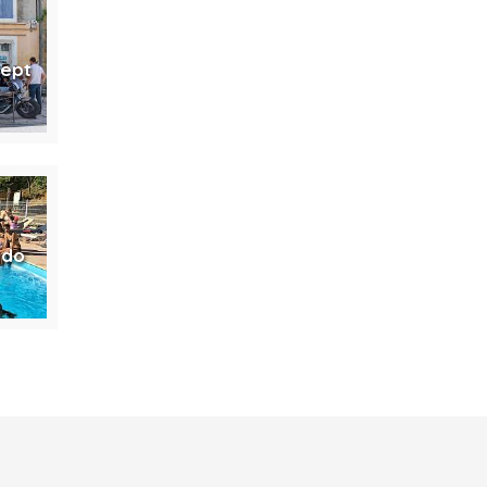
cept
ado