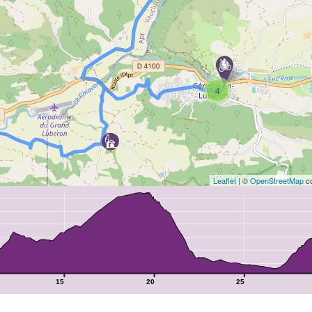
4
Leaflet
| ©
OpenStreetMap
co
15
20
25