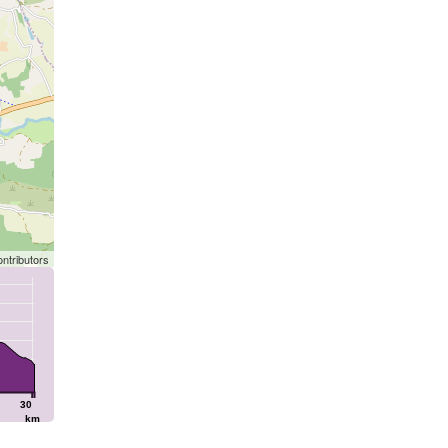
ntributors
30
km