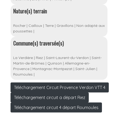
Nature(s) terrain
Rocher
|
Cailloux
|
Terre
|
Gravillons
|
Non adapté aux
poussettes
|
Commune(s) traversée(s)
La Verdière
|
Riez
|
Saint-Laurent-du-Verdon
|
Saint-
Martin-de-Brômes
|
Quinson
|
Allemagne-en-
Provence
|
Montagnac-Montpezat
|
Saint-Julien
|
Roumoules
|
Téléchargement Circuit Provence Verdon VTT 4
Téléchargement circuit a départ Riez
Téléchargement circuit 4 départ Roumoules