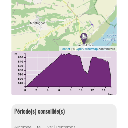
Leaflet
| ©
OpenStreetMap
contributors
m
660
640
620
600
580
560
540
0
2
4
6
8
10
12
14
km
Période(s) conseillée(s)
Automne
|
Eté
|
Hiver
|
Printemps
|