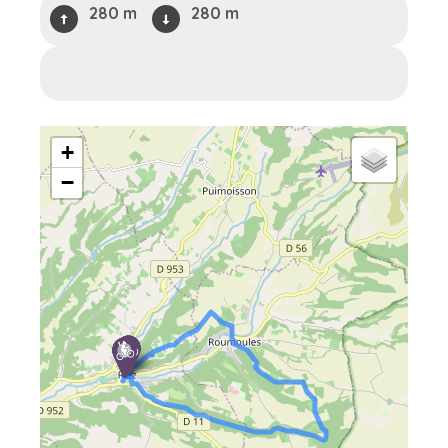
280 m
280 m
+
−