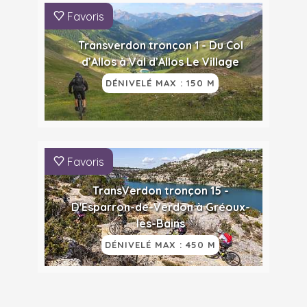
Favoris
Transverdon tronçon 1 - Du Col
d’Allos à Val d’Allos Le Village
DÉNIVELÉ MAX : 150 M
Favoris
TransVerdon tronçon 15 -
D'Esparron-de-Verdon à Gréoux-
les-Bains
DÉNIVELÉ MAX : 450 M