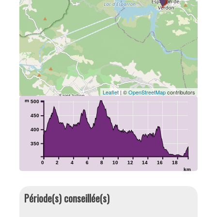
Leaflet
| ©
OpenStreetMap
contributors
m
500
450
400
350
0
2
4
6
8
10
12
14
16
18
km
Période(s) conseillée(s)