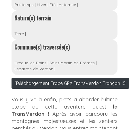
Printemps
|
Hiver
|
Eté
|
Automne
|
Nature(s) terrain
Terre
|
Commune(s) traversée(s)
Gréoux-les-Bains
|
Saint-Martin-de-Brômes
|
Esparron-de-Verdon
|
Téléchargement Trace GPX TransVerdon Tronçon 15
Vous y voilà enfin, prêts à aborder l'ultime
étape de cette aventure qu'est
la
TransVerdon !
Après avoir parcouru les
montagnes majestueuses et les sentiers
perchés du Verdon, vous entrez maintenant