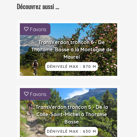
Découvrez aussi ...
Favoris
TransVerdon tronçon 6 - De
Thorame-Basse à la Montagne de
Maurel
DÉNIVELÉ MAX : 870 M
Favoris
TransVerdon tronçon 5 - De la
Colle-Saint-Michel à Thorame
Basse
DÉNIVELÉ MAX : 630 M