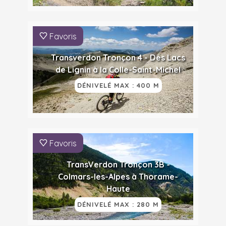
Favoris
Transverdon Tronçon 4 - Des Lacs
de Lignin à la Colle-Saint-Michel
DÉNIVELÉ MAX : 400 M
Favoris
TransVerdon Tronçon 3B -
Colmars-les-Alpes à Thorame-
Haute
DÉNIVELÉ MAX : 280 M