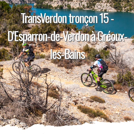
TransVerdon tronçon 15 -
D'Esparron-de-Verdon à Gréoux-
les-Bains