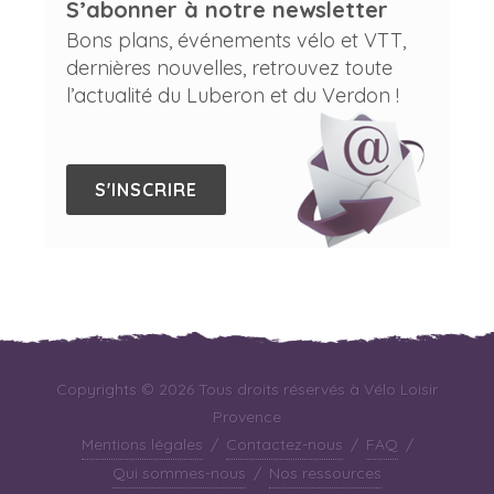
S’abonner à notre newsletter
Bons plans, événements vélo et VTT,
dernières nouvelles, retrouvez toute
l’actualité du Luberon et du Verdon !
S'INSCRIRE
Copyrights © 2026 Tous droits réservés à Vélo Loisir
Provence
Mentions légales
/
Contactez-nous
/
FAQ
/
Qui sommes-nous
/
Nos ressources