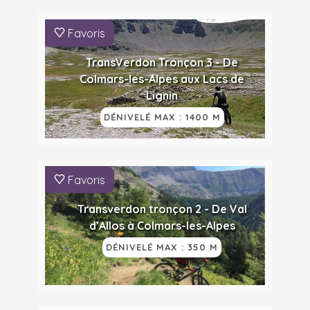
Favoris
TransVerdon Tronçon 3 - De
Colmars-les-Alpes aux Lacs de
Lignin
DÉNIVELÉ MAX : 1400 M
Favoris
Transverdon tronçon 2 - De Val
d’Allos à Colmars-les-Alpes
DÉNIVELÉ MAX : 350 M