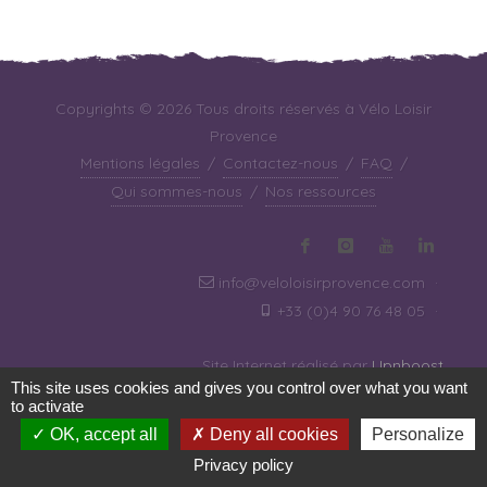
Copyrights © 2026 Tous droits réservés à Vélo Loisir
Provence
Mentions légales
/
Contactez-nous
/
FAQ
/
Qui sommes-nous
/
Nos ressources
info@veloloisirprovence.com
·
+33 (0)4 90 76 48 05
·
Site Internet réalisé par
Upnboost
This site uses cookies and gives you control over what you want
to activate
OK, accept all
Deny all cookies
Personalize
Privacy policy