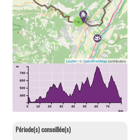
4
Leaflet
| ©
OpenStreetMap
contributors
m
700
600
500
400
0
10
20
30
40
50
60
70
km
Période(s) conseillée(s)