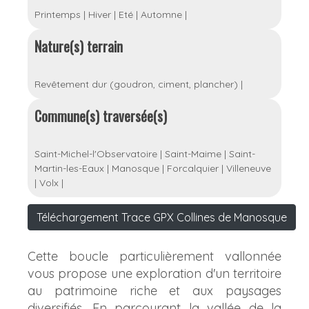
Printemps
|
Hiver
|
Eté
|
Automne
|
Nature(s) terrain
Revêtement dur (goudron, ciment, plancher)
|
Commune(s) traversée(s)
Saint-Michel-l'Observatoire
|
Saint-Maime
|
Saint-
Martin-les-Eaux
|
Manosque
|
Forcalquier
|
Villeneuve
|
Volx
|
Téléchargement Trace GPX Collines de Manosque
Cette boucle particulièrement vallonnée
vous propose une exploration d'un territoire
au patrimoine riche et aux paysages
diversifiés. En parcourant la vallée de la