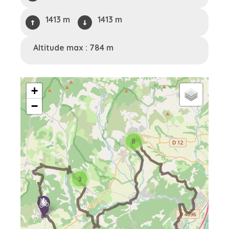
1413 m
1413 m
Altitude max : 784 m
+
−
8
3