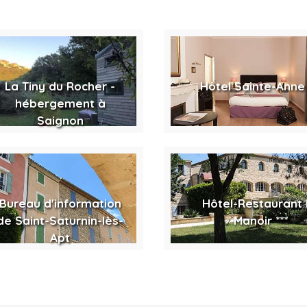
La Tiny du Rocher -
Hôtel Sainte-Anne 
hébergement à
Saignon
Bureau d'information
Hôtel-Restaurant 
de Saint-Saturnin-lès-
Manoir ***
Apt