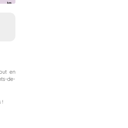
km
tout en
ts-de-
 !