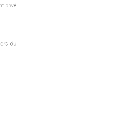
nt privé
iers du