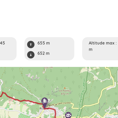
h45
655 m
Altitude max :
m
652 m