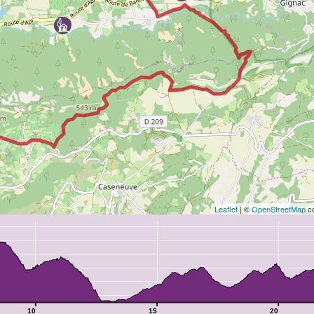
Leaflet
| ©
OpenStreetMap
co
10
15
20