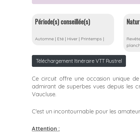
Période(s) conseillée(s)
Natur
Automne
|
Eté
|
Hiver
|
Printemps
|
Revête
planch
Téléchargement Itinéraire VTT Rustrel
Ce circuit offre une occasion unique de
admirant de superbes vues depuis les c
Vaucluse.
C'est un incontournable pour les amateur
Attention :